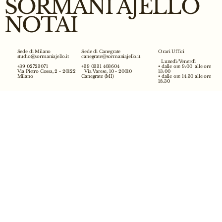
SORMANI AJELLO
NOTAI
Orari Uffici
Sede di Milano
Sede di Canegrate
studio@sormaniajello.it
canegrate@sormaniajello.it
Lunedì/Venerdì
• dalle ore 9:00 alle ore
+39 02723071
+39 0331 403604
13:00
Via Pietro Cossa, 2 - 20122
Via Varese, 10 - 20010
• dalle ore 14:30 alle ore
Milano
Canegrate (MI)
18:30